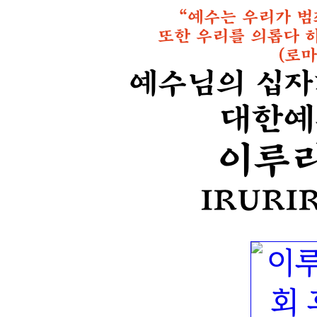
“예수는 우리가 범
또한 우리를 의롭다 
(로마
예수님의 십자
대한예
이루
IRURI